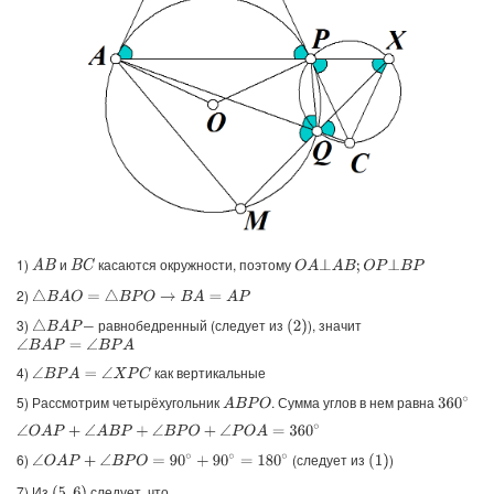
1)
и
касаются окружности, поэтому
A
B
B
C
O
A
⊥
A
B
;
O
P
⊥
B
P
2)
△
B
A
O
=
△
B
P
O
→
B
A
=
A
P
3)
равнобедренный (следует из
), значит
△
B
A
P
−
(
2
)
∠
B
A
P
=
∠
B
P
A
4)
как вертикальные
∠
B
P
A
=
∠
X
P
C
5) Рассмотрим четырёхугольник
. Сумма углов в нем равна
A
B
P
O
360
∘
∠
O
A
P
+
∠
A
B
P
+
∠
B
P
O
+
∠
P
O
A
=
360
∘
6)
(следует из
)
∠
O
A
P
+
∠
B
P
O
=
90
∘
+
90
∘
=
180
∘
(
1
)
7) Из
следует, что