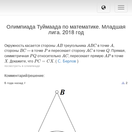
Toggle
naviga
Олимпиада Туймаада по математике. Младшая
лига. 2018 год
Окружность касается стороны
треугольника
в точке
,
A
B
A
B
C
A
стороны
— в точке
и пересекает сторону
в точке
. Прямая,
B
C
A
C
Q
P
симметричная
относительно
, пересекает прямую
в точке
P
Q
A
C
A
P
(
С. Берлов
)
. Докажите, что
.
P
C
=
C
X
X
посмотреть в олимпиаде
Комментарий/решение:
6 года назад
#
2