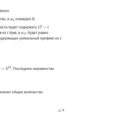
венно.
тво, и
очевидно
.
0
x
9
паста будет содержать
17
−
i
в из
букв, и
будет равно
i
x
17
 содержащих уникальный префикс из
i
. Последнее неравенство
 значит общее количество
5