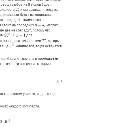
, тогда любое из
-слов будет
T
8
i
тельности
и оставшихся, тогда мы
T
i
 одинаковые буквы из копипаста,
х слов, где
- количество
t
я стоит на последних
местах,
8
−
a
i
ие две не совпадут, потому что
ным
для
25
x
≥
x
+
1
о с последовательностями
, которые
T
′
м еще
копипастов, тогда останется
5
16
янии
друг от друга, а в
промежутки
8
 в точности все слова, которые
5
 Также назовем участки, содержащие
онцах каждого копипаста.
ь
.
2
⋅
5
16