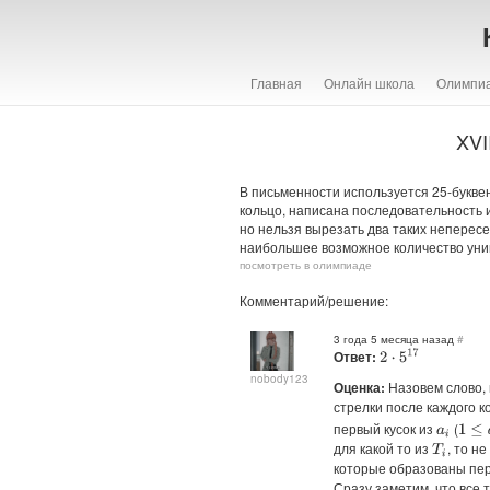
Главная
Онлайн школа
Олимпи
XVI
В письменности используется 25-букве
кольцо, написана последовательность 
но нельзя вырезать два таких неперес
наибольшее возможное количество уни
посмотреть в олимпиаде
Комментарий/решение:
3 года 5 месяца назад
#
Ответ:
2
⋅
5
17
nobody123
Оценка:
Назовем слово,
стрелки после каждого к
первый кусок из
(
1
≤
a
i
a
i
для какой то из
, то н
T
i
которые образованы п
Сразу заметим, что все