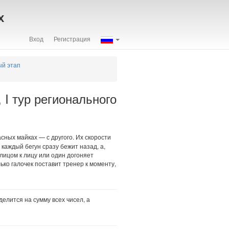
х
Вход
Регистрация
ый этап
I тур регионального
сных майках — с другого. Их скорости
 каждый бегун сразу бежит назад, а,
(лицом к лицу или один догоняет
лько галочек поставит тренер к моменту,
елится на сумму всех чисел, а