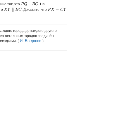
нно так, что
. На
P
Q
∥
B
C
что
. Докажите, что
X
Y
∥
B
C
P
X
=
C
Y
ждого города до каждого другого
 из остальных городов соединён
(
И. Богданов
)
ресадками.