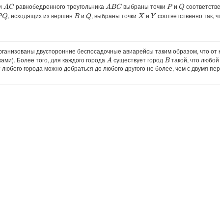
и
равнобедренного треугольника
выбраны точки
и
соответстве
A
C
A
B
C
Q
P
, исходящих из вершин
и
, выбраны точки
и
соответственно так, 
Q
Q
B
X
Y
анизованы двусторонние беспосадочные авиарейсы таким образом, что от ка
ами). Более того, для каждого города
существует город
такой, что любой
A
B
от любого города можно добраться до любого другого не более, чем с двумя пе