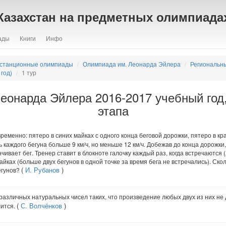
Казахстан на предметных олимпиада
ады
Книги
Инфо
станционные олимпиады
Олимпиада им. Леонарда Эйлера
Региональн
год)
1 тур
онарда Эйлера 2016-2017 учебный год, 
этапа
еменно: пятеро в синих майках с одного конца беговой дорожки, пятеро в кра
каждого бегуна больше 9 км/ч, но меньше 12 км/ч. Добежав до конца дорожки,
нчивает бег. Тренер ставит в блокноте галочку каждый раз, когда встречаются 
айках (больше двух бегунов в одной точке за время бега не встречались). Ско
(
И. Рубанов
)
егунов?
зличных натуральных чисел таких, что произведение любых двух из них не д
(
С. Волчёнков
)
лится.