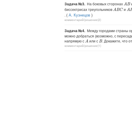
Задача №3.
На боковых сторонах
A
B
биссектрисах треугольников
и
A
B
C
A
P
(
А. Кузнецов
)
.
комментарий/решение(2)
Задача №4.
Между городами страны орг
можно добраться (возможно, с пересадк
напрямую с
или с
. Докажите, что 
A
B
комментарий/решение(1)