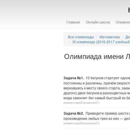
Главная
Онлайн школа
Олимпи
Все олимпиады
Математика
Ди
IX олимпиада (2016-2017 учебный 
Олимпиада имени Ле
Задача №1.
10 бегунов стартуют одновр
постоянны и различны, причём скорость 
вернувшись к месту своего старта, зака
другого) двое бегунов в разноцветных м
когда закончит бег самый быстрый из б
комментарий/решение(1)
Задача №2.
Приведите пример шести ра
произведение любых трех из них — де
комментарий/решение(1)