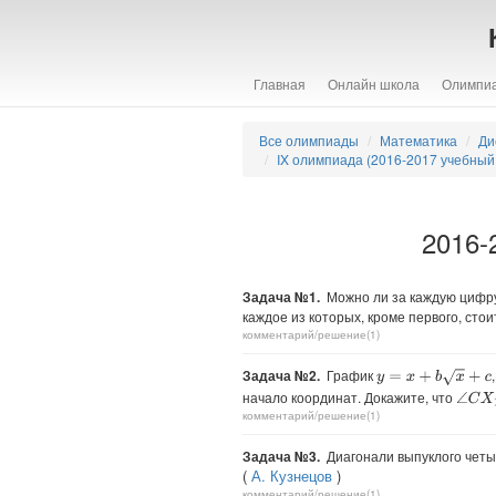
Главная
Онлайн школа
Олимпи
Все олимпиады
Математика
Ди
IX олимпиада (2016-2017 учебный 
2016-
Задача №1.
Можно ли за каждую цифру 
каждое из которых, кроме первого, сто
комментарий/решение(1)
Задача №2.
График
y
=
x
+
b
x
+
c
начало координат. Докажите, что
∠
C
X
1
комментарий/решение(1)
Задача №3.
Диагонали выпуклого четы
(
А. Кузнецов
)
комментарий/решение(1)