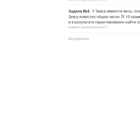
Задача №4.
У Зевса имеются весы, поз
Зевсу известно общее число
10-грам
N
и в результате гарантированно найти 
комментарий/решение(1)
результаты