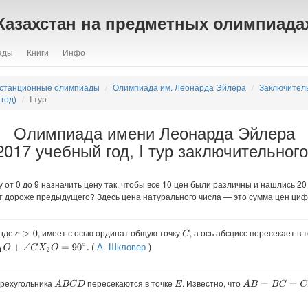
Казахстан на предметных олимпиада
ады
Книги
Инфо
станционные олимпиады
Олимпиада им. Леонарда Эйлера
Заключител
год)
I тур
Олимпиада имени Леонарда Эйлера
2017 учебный год, I тур заключительного
от 0 до 9 назначить цену так, чтобы все 10 цен были различны и нашлись 2
ит дороже предыдущего? Здесь цена натурального числа — это сумма цен цифр
, где
, имеет с осью ординат общую точку
, а ось абсцисс пересекает в 
C
c
>
0
(
А. Шкловер
)
O
+
∠
C
X
2
O
=
90
∘
.
рехугольника
пересекаются в точке
. Известно, что
A
B
C
D
A
B
=
B
C
=
C
D
=
D
E
E