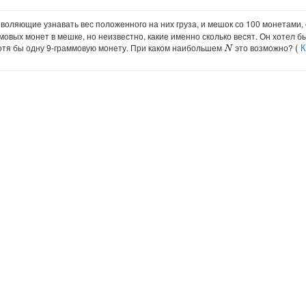
воляющие узнавать вес положенного на них груза, и мешок со 100 монетами, 
мовых монет в мешке, но неизвестно, какие именно сколько весят. Он хотел 
(
К
хотя бы одну 9-граммовую монету. При каком наибольшем
это возможно?
N