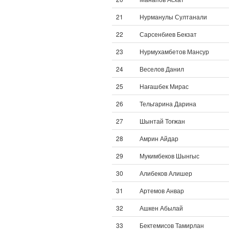
21
Нурманулы Султанали
22
Сарсенбиев Бекзат
23
Нурмухамбетов Мансур
24
Веселов Данил
25
Нағашбек Мирас
26
Тельгарина Дарина
27
Шынтай Тоғжан
28
Амрин Айдар
29
Мукимбеков Шынгыс
30
Алибеков Алишер
31
Артемов Анвар
32
Ашкен Абылай
33
Бектемисов Тамирлан