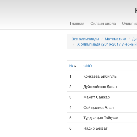
Главная
Онлайн школа
Олимпи
Все олимпиады
Математика
Ди
IX олимпиада (2016-2017 учебный 
№
ФИО
1
Конкаева Бибигуль
2
Дуйсенбеков Данат
3
Мажит Санжар
4
Сейтқалиев Ұлан
5
Тұрдыақын Тайқожа
6
Надир Бекзат