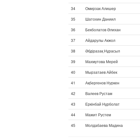
34
Омирзак Алишер
35
Шатохин Даниил
36
Бекболатов Әлихан
37
Айдарулы Акжол
38
Әбдіразақ Нұрасыл
39
Махмутова Мерей
40
Мырзатаев Айбек
41
Ақбергенов Нуркен
42
Валеев Рустам
43
Еркінбай Нұрболат
44
Мажит Рустем
45
Молдабаева Мадина