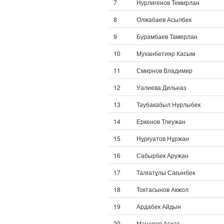
7
Нурлигенов Темирлан
8
Олжабаев Асылбек
9
Бурамбаев Тамерлан
10
Муханбетияр Касым
11
Смирнов Владимир
12
Уалиева Дильназ
13
Таубакабыл Нурлыбек
14
Еркенов Тлеужан
15
Нұрғуатов Нұржан
16
Сабырбек Аружан
17
Талғатұлы Сағынбек
18
Токтасынов Акжол
19
Ардабек Айдын
20
Манапов Асхат