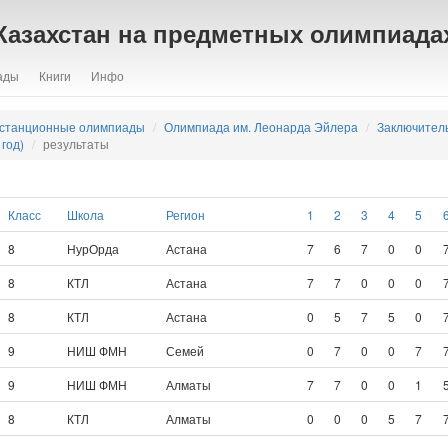
Казахстан на предметных олимпиада
ады
Книги
Инфо
станционные олимпиады
Олимпиада им. Леонарда Эйлера
Заключител
год)
результаты
Класс
Школа
Регион
1
2
3
4
5
8
НурОрда
Астана
7
6
7
0
0
8
КТЛ
Астана
7
7
0
0
0
8
КТЛ
Астана
0
5
7
5
0
9
НИШ ФМН
Семей
0
7
0
0
7
9
НИШ ФМН
Алматы
7
7
0
0
1
8
КТЛ
Алматы
0
0
0
5
7