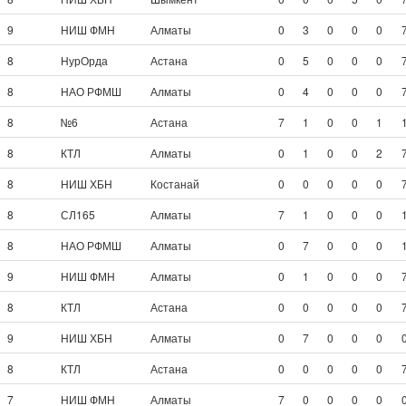
9
НИШ ФМН
Алматы
0
3
0
0
0
8
НурОрда
Астана
0
5
0
0
0
8
НАО РФМШ
Алматы
0
4
0
0
0
8
№6
Астана
7
1
0
0
1
8
КТЛ
Алматы
0
1
0
0
2
8
НИШ ХБН
Костанай
0
0
0
0
0
8
СЛ165
Алматы
7
1
0
0
0
8
НАО РФМШ
Алматы
0
7
0
0
0
9
НИШ ФМН
Алматы
0
1
0
0
0
8
КТЛ
Астана
0
0
0
0
0
9
НИШ ХБН
Алматы
0
7
0
0
0
8
КТЛ
Астана
0
0
0
0
0
7
НИШ ФМН
Алматы
7
0
0
0
0