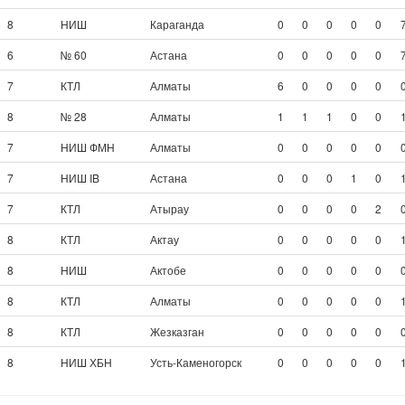
8
НИШ
Караганда
0
0
0
0
0
6
№ 60
Астана
0
0
0
0
0
7
КТЛ
Алматы
6
0
0
0
0
8
№ 28
Алматы
1
1
1
0
0
7
НИШ ФМН
Алматы
0
0
0
0
0
7
НИШ IB
Астана
0
0
0
1
0
7
КТЛ
Атырау
0
0
0
0
2
8
КТЛ
Актау
0
0
0
0
0
8
НИШ
Актобе
0
0
0
0
0
8
КТЛ
Алматы
0
0
0
0
0
8
КТЛ
Жезказган
0
0
0
0
0
8
НИШ ХБН
Усть-Каменогорск
0
0
0
0
0