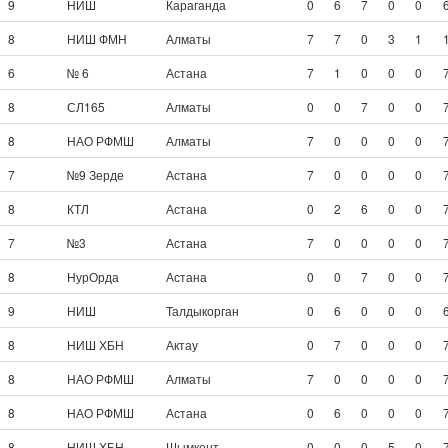
9
НИШ
Караганда
0
6
7
0
0
8
НИШ ФМН
Алматы
7
7
0
3
1
6
№ 6
Астана
7
1
0
0
0
8
СЛ165
Алматы
0
0
7
0
0
8
НАО РФМШ
Алматы
7
0
0
0
0
7
№9 Зерде
Астана
7
0
0
0
0
8
КТЛ
Астана
0
2
6
0
0
7
№3
Астана
7
0
0
0
0
8
НурОрда
Астана
0
0
7
0
0
9
НИШ
Талдыкорган
0
6
0
0
0
8
НИШ ХБН
Актау
0
7
0
0
0
8
НАО РФМШ
Алматы
7
0
0
0
0
8
НАО РФМШ
Астана
0
6
0
0
0
8
НИШ ХБН
Шымкент
0
0
0
5
0