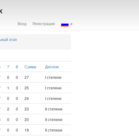
х
Вход
Регистрация
ьный этап
6
7
8
Сумма
Диплом
7
0
0
27
I степени
7
1
3
25
I степени
7
0
0
24
I степени
7
2
0
23
II степени
5
0
0
20
II степени
7
0
0
19
II степени