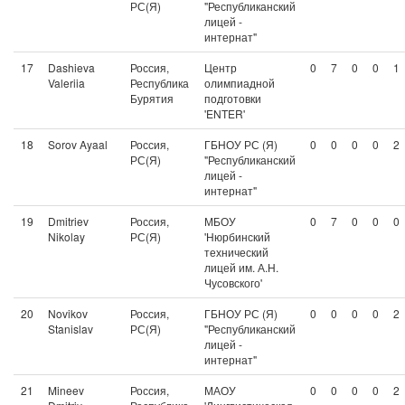
РС(Я)
"Республиканский
лицей -
интернат"
17
Dashieva
Россия,
Центр
0
7
0
0
1
Valeriia
Республика
олимпиадной
Бурятия
подготовки
'ENTER'
18
Sorov Ayaal
Россия,
ГБНОУ РС (Я)
0
0
0
0
2
РС(Я)
"Республиканский
лицей -
интернат"
19
Dmitriev
Россия,
МБОУ
0
7
0
0
0
Nikolay
РС(Я)
'Нюрбинский
технический
лицей им. А.Н.
Чусовского'
20
Novikov
Россия,
ГБНОУ РС (Я)
0
0
0
0
2
Stanislav
РС(Я)
"Республиканский
лицей -
интернат"
21
Mineev
Россия,
МАОУ
0
0
0
0
2