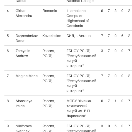
Darius
National College
4
Gîrban
Romania
International
6
7
3
0
2
Alexandru
Computer
Highschool of
Constanta
5
Duysenbekov
Kazakhstan
БИЛ, г. Астана
7
7
0
6
2
Danat
6
Zamyatin
Россия,
ГБНОУ РС (Я)
3
7
0
0
7
Andrew
РС(Я)
"Республиканский
лицей -
интернат"
7
Megina Maria
Россия,
ГБНОУ РС (Я)
7
7
0
0
2
РС(Я)
"Республиканский
лицей -
интернат"
8
Afonskaya
Россия,
МОБУ "Физико-
0
7
1
0
7
Iraida
РС(Я)
технический
лицей им. В.П.
Ларионова"
9
Nikiforova
Россия,
ГБНОУ РС (Я)
3
0
5
0
7
Kyenney
РС(Я)
"Республиканский