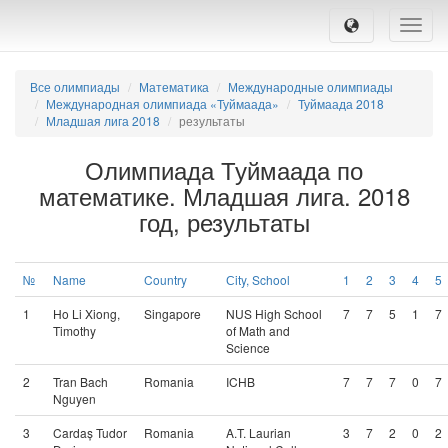
Toggle
naviga
Все олимпиады
Математика
Международные олимпиады
Международная олимпиада «Туймаада»
Туймаада 2018
Младшая лига 2018
результаты
Олимпиада Туймаада по
математике. Младшая лига. 2018
год, результаты
№
Name
Country
Сity, School
1
2
3
4
5
1
Ho Li Xiong,
Singapore
NUS High School
7
7
5
1
7
Timothy
of Math and
Science
2
Tran Bach
Romania
ICHB
7
7
7
0
7
Nguyen
3
Cardaș Tudor
Romania
A.T. Laurian
3
7
2
0
2