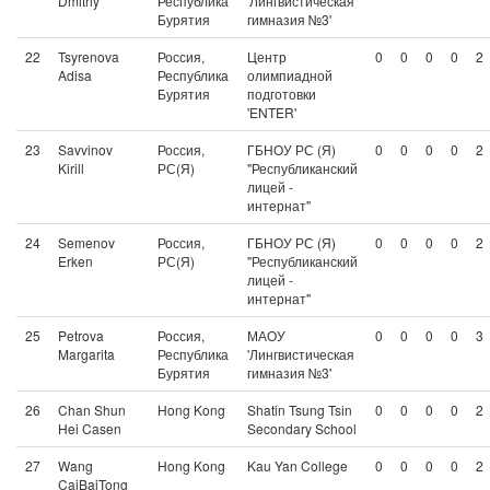
Dmitriy
Республика
'Лингвистическая
Бурятия
гимназия №3'
22
Tsyrenova
Россия,
Центр
0
0
0
0
2
Adisa
Республика
олимпиадной
Бурятия
подготовки
'ENTER'
23
Savvinov
Россия,
ГБНОУ РС (Я)
0
0
0
0
2
Kirill
РС(Я)
"Республиканский
лицей -
интернат"
24
Semenov
Россия,
ГБНОУ РС (Я)
0
0
0
0
2
Erken
РС(Я)
"Республиканский
лицей -
интернат"
25
Petrova
Россия,
МАОУ
0
0
0
0
3
Margarita
Республика
'Лингвистическая
Бурятия
гимназия №3'
26
Chan Shun
Hong Kong
Shatin Tsung Tsin
0
0
0
0
2
Hei Casen
Secondary School
27
Wang
Hong Kong
Kau Yan College
0
0
0
0
2
CaiBaiTong