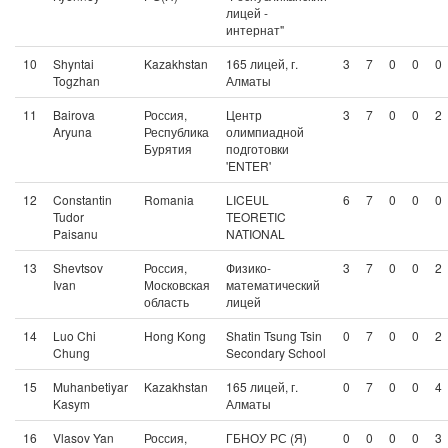
лицей -
интернат"
10
Shyntai
Kazakhstan
165 лицей, г.
3
7
0
0
0
Togzhan
Алматы
11
Bairova
Россия,
Центр
3
7
0
0
2
Aryuna
Республика
олимпиадной
Бурятия
подготовки
'ENTER'
12
Constantin
Romania
LICEUL
6
7
0
0
0
Tudor
TEORETIC
Paisanu
NATIONAL
13
Shevtsov
Россия,
Физико-
3
7
0
0
2
Ivan
Московская
математический
область
лицей
14
Luo Chi
Hong Kong
Shatin Tsung Tsin
0
7
0
0
2
Chung
Secondary School
15
Muhanbetiyar
Kazakhstan
165 лицей, г.
0
7
0
0
4
Kasym
Алматы
16
Vlasov Yan
Россия,
ГБНОУ РС (Я)
0
0
0
0
3