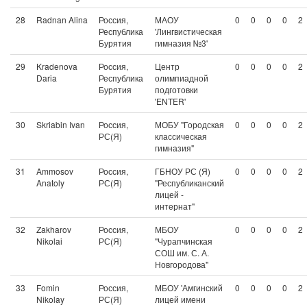
28
Radnan Alina
Россия,
МАОУ
0
0
0
0
2
Республика
'Лингвистическая
Бурятия
гимназия №3'
29
Kradenova
Россия,
Центр
0
0
0
0
2
Daria
Республика
олимпиадной
Бурятия
подготовки
'ENTER'
30
Skriabin Ivan
Россия,
МОБУ "Городская
0
0
0
0
2
РС(Я)
классическая
гимназия"
31
Ammosov
Россия,
ГБНОУ РС (Я)
0
0
0
0
2
Anatoly
РС(Я)
"Республиканский
лицей -
интернат"
32
Zakharov
Россия,
МБОУ
0
0
0
0
2
Nikolai
РС(Я)
"Чурапчинская
СОШ им. С. А.
Новгородова"
33
Fomin
Россия,
МБОУ 'Амгинский
0
0
0
0
2
Nikolay
РС(Я)
лицей имени