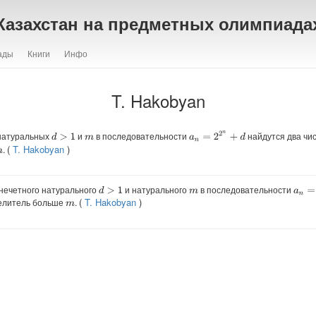
Казахстан на предметных олимпиада
ады
Книги
Инфо
T. Hakobyan
a
n
=
2
2
n
+
d
 натуральных
и
в последовательности
найдутся два чи
d
>
1
m
(
T. Hakobyan
)
.
m
a
n
=
2
 нечетного натурального
и натурального
в последовательности
d
>
1
m
(
T. Hakobyan
)
делитель больше
.
m