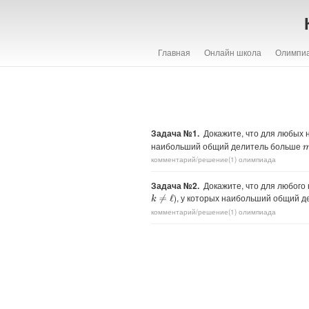
Главная
Онлайн школа
Олимпи
Задача №1.
Докажите, что для любых
наибольший общий делитель больше
комментарий/решение(1)
олимпиада
Задача №2.
Докажите, что для любого
), у которых наибольший общий 
k
≠
ℓ
комментарий/решение(1)
олимпиада