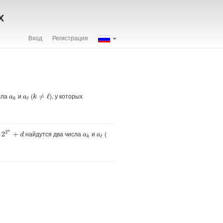
х
Вход
Регистрация
сла
и
(
), у которых
k
≠
ℓ
a
k
a
ℓ
2
n
+
d
найдутся два числа
и
(
a
k
a
ℓ