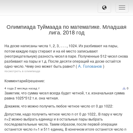
Toggle
naviga
Олимпиада Туймаада по математике. Младшая
лига. 2018 год
На доске написаны числа 1, 2, 3,
1024. Их разбивают на пары,
…
,
потом каждую пару стирают и на её место записывают
(неотрицательную) разность чисел в паре. Полученные 512 чисел снова
разбивают на пары и т.д. После десяти операций на доске остаётся
(
А. Голованов
)
одно число. Чему оно может быть равно?
посмотреть в олимпиаде
Комментарий/решение:
4 года 2 месяца назад
#
0
Заметим, что сумма чисел всегда будет четной, т.к. изначальная сумма
равна 1025*512 т.е. она четная.
Докажем, что можно получить любое четное число от 0 до 1022:
Допустим, надо получить четное число n от 0 до 1022,. В пару к числу
n+2 можно выбрать единицу и в остальные пары выбрать
последовательные числа. Таким образом, после первой операции
останется число n+1 и 511 единиц. В конечном итоге останется число n