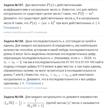
Задача №107.
Дан многочлен
с действительными
P
(
x
)
коэффициентами и натуральное число
. Известно, что для любого
n
натурального
существует целое число
такое, что
.
l
P
(
l
)
=
m
n
m
Докажите, что существуют действительные числа
и натуральное
a
,
b
P
(
x
)
=
(
a
x
+
b
)
k
(
А.
число
такие, что
при всех действительных
.
k
x
Голованов
)
комментарий/решение(2)
олимпиада
Задача №108.
Дана последовательность
, состоящая из нулей и
s
единиц. Для каждого натурального
определим
как наибольшее
k
v
k
количество способов, которыми в какой-нибудь последовательности
длины
могут быть выделены несколько последовательных цифр,
k
образующих последовательность
. (Например, если
, то
s
=
0110
s
, так как в последовательностях 0110110 и 01101100 найти
v
7
=
v
8
=
2
подряд стоящие цифры 0110 можно в двух местах, а три пары единиц,
обрамленных нулями, не могут встретиться в последовательности
длины 7 или 8.) Известно, что
для некоторого
v
n
<
v
n
+
1
<
v
n
+
2
натурального
. Докажите, что в последовательности
все цифры
n
s
(
А. Голованов
)
одинаковы.
комментарий/решение(1)
олимпиада
Задача №109.
Для каждого натурального
докажите неравенство
m
|
{
m
}
−
1
2
|
>
1
8
(
m
+
1
)
. (Целой частью
числа
называется
[
x
]
x