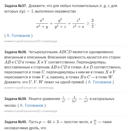
Задача №37.
Докажите, что для любых положительных
,
,
, для
x
y
z
которых
, выполнено неравенство
x
y
z
=
1
x
3
x
2
+
y
+
y
3
y
2
+
z
+
z
3
z
2
+
x
≥
3
2
.
(
А. Голованов
)
комментарий/решение(5)
олимпиада
Задача №38.
Четырехугольник
является одновременно
A
B
C
D
вписанным и описанным. Вписанная окружность касается его сторон
и
в точках
и
соответственно. Перпендикуляры,
A
B
C
D
X
Y
восставленные к сторонам
и
в точках
и
соответственно,
A
B
C
D
A
D
пересекаются в точке
, перпендикуляры к ним же в точках
и
U
X
Y
пересекаются в точке
, и, наконец, в точках
и
— в точке
.
C
V
B
W
(
А. Голованов
)
Докажите, что
,
,
лежат на одной прямой.
U
V
W
комментарий/решение
олимпиада
1
n
2
−
3
2
n
3
=
1
m
2
Задача №39.
Решите уравнение
в натуральных
(
А. Голованов
)
числах.
комментарий/решение(2)
олимпиада
Задача №40.
Пусть
— простое число, а
— такая
m
n
p
=
4
k
+
3
несократимая дробь, что