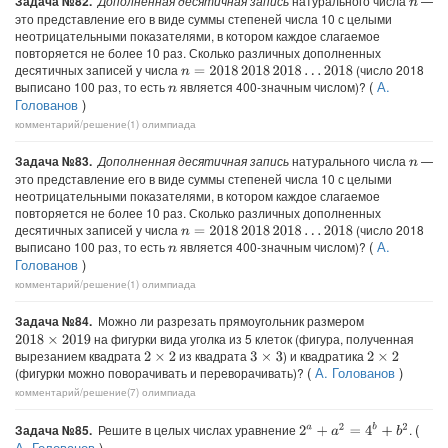
Задача №82.
Дополненная десятичная запись
натурального числа
—
n
это представление его в виде суммы степеней числа 10 с целыми
неотрицательными показателями, в котором каждое слагаемое
повторяется не более 10 раз. Сколько различных дополненных
десятичных записей у числа
(число 2018
n
=
2018
2018
2018
…
2018
(
А.
выписано 100 раз, то есть
является 400-значным числом)?
n
Голованов
)
комментарий/решение(1)
олимпиада
Задача №83.
Дополненная десятичная запись
натурального числа
—
n
это представление его в виде суммы степеней числа 10 с целыми
неотрицательными показателями, в котором каждое слагаемое
повторяется не более 10 раз. Сколько различных дополненных
десятичных записей у числа
(число 2018
n
=
2018
2018
2018
…
2018
(
А.
выписано 100 раз, то есть
является 400-значным числом)?
n
Голованов
)
комментарий/решение(1)
олимпиада
Задача №84.
Можно ли разрезать прямоугольник размером
на фигурки вида уголка из 5 клеток (фигура, полученная
2018
×
2019
вырезанием квадрата
из квадрата
) и квадратика
2
×
2
3
×
3
2
×
2
(
А. Голованов
)
(фигурки можно поворачивать и переворачивать)?
комментарий/решение(7)
олимпиада
(
2
a
+
a
2
=
4
b
+
b
2
Задача №85.
Решите в целых числах уравнение
.
А. Голованов
)