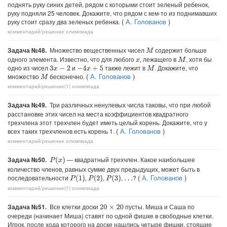
поднять руку синих детей, рядом с которыми стоит зеленый ребенок,
руку подняли 25 человек. Докажите, что рядом с кем-то из поднимавших
(
А. Голованов
)
руку стоит сразу два зеленых ребенка.
комментарий/решение
олимпиада
Задача №48.
Множество вещественных чисел
содержит больше
M
одного элемента. Известно, что для любого
, лежащего в
, хотя бы
M
x
одно из чисел
и
также лежит в
. Докажите, что
3
x
−
2
−
4
x
+
5
M
(
А. Голованов
)
множество
бесконечно.
M
комментарий/решение(1)
олимпиада
Задача №49.
Три различных ненулевых числа таковы, что при любой
расстановке этих чисел на места коэффициентов квадратного
трехчлена этот трехчлен будет иметь целый корень. Докажите, что у
(
А. Голованов
)
всех таких трехчленов есть корень 1.
комментарий/решение
олимпиада
Задача №50.
— квадратный трехчлен. Какое наибольшее
P
(
x
)
количество членов, равных сумме двух предыдущих, может быть в
(
А. Голованов
)
последовательности
,
,
,
?
P
(
1
)
P
(
2
)
P
(
3
)
…
комментарий/решение(1)
олимпиада
Задача №51.
Все клетки доски
пусты. Миша и Саша по
20
×
20
очереди (начинает Миша) ставят по одной фишке в свободные клетки.
Игрок, после хода которого на доске нашлись четыре фишки, стоящие