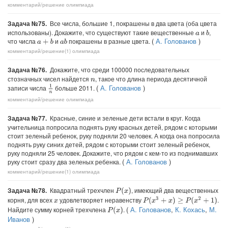
комментарий/решение
олимпиада
Задача №75.
Все числа, большие 1, покрашены в два цвета (оба цвета
использованы). Докажите, что существуют такие вещественные
и
,
b
a
(
А. Голованов
)
что числа
и
покрашены в разные цвета.
a
+
b
a
b
комментарий/решение(1)
олимпиада
Задача №76.
Докажите, что среди 100000 последовательных
стозначных чисел найдется
, такое что длина периода десятичной
n
(
А. Голованов
)
1
n
записи числа
больше 2011.
комментарий/решение
олимпиада
Задача №77.
Красные, синие и зеленые дети встали в круг. Когда
учительница попросила поднять руку красных детей, рядом с которыми
стоит зеленый ребенок, руку подняли 20 человек. А когда она попросила
поднять руку синих детей, рядом с которыми стоит зеленый ребенок,
руку подняли 25 человек. Докажите, что рядом с кем-то из поднимавших
(
А. Голованов
)
руку стоит сразу два зеленых ребенка.
комментарий/решение(1)
олимпиада
Задача №78.
Квадратный трехчлен
, имеющий два вещественных
P
(
x
)
корня, для всех
удовлетворяет неравенству
.
P
(
x
3
+
x
)
≥
P
(
x
2
+
1
)
x
(
А. Голованов
,
К. Кохась
,
М.
Найдите сумму корней трехчлена
.
P
(
x
)
Иванов
)