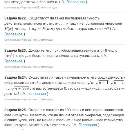
(
А. Голованов
)
при всех достаточно больших
.
n
комментарий/решение(2)
олимпиада
Задача №22.
Существуют ли такая последовательность
действительных чисел
,
,
,
и такой непостоянный многочлен
a
1
a
2
a
3
…
(
А.
, что
для любых натуральных
и
?
P
(
x
)
a
m
+
a
n
=
P
(
m
n
)
m
n
Голованов
)
комментарий/решение
олимпиада
Задача №23.
Докажите, что при любом вещественном
число
α
>
0
(
А.
четно для бесконечного множества натуральных
.
[
α
n
2
]
n
Голованов
)
комментарий/решение
олимпиада
Задача №24.
Существует ли такое натуральное
, что среди двухсотых
n
цифр после запятой в десятичных записях чисел
,
,
,
n
+
1
n
+
2
n
,
сто раз встречается 0, сто раз — единица,
, сто раз —
n
+
999
…
…
(
А. Голованов
)
девятка?
комментарий/решение
олимпиада
Задача №25.
Ожерелье состоит из 100 синих и некоторого количества
красных бусин. Известно, что на любом отрезке ожерелья, содержащем
8 синих бусин, есть не менее 5 красных. Какое наименьшее количество
(
А. Голованов
)
красных бусин может быть в ожерелье?