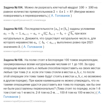
Задача №104.
Можно ли разрезать клетчатый квадрат
на
100
×
100
равное количество прямоугольников
и
? (Фигурки можно
2
×
4
1
×
8
(
А. Голованов
)
поворачивать и переворачивать.)
комментарий/решение(4)
олимпиада
Задача №105.
Последовательности
и
заданы условиями
(
a
n
)
(
b
n
)
b
n
+
1
=
b
n
+
b
n
3
,
,
при всех
a
1
=
b
1
=
1
a
n
+
1
=
a
n
+
a
n
натуральных
. Докажите, что существует натуральное число
, для
n
n
которого неравенство
выполнено ровно при 2021
a
n
≤
b
k
<
a
n
+
1
(
А. Голованов
)
значениях
.
k
комментарий/решение
олимпиада
Задача №106.
На полке стоят в беспорядке 100 томов энциклопедии,
занумерованных всеми натуральными числами от 1 до 100. За одну
операцию можно взять и любым способом переставить на своих местах
любые три тома (т.е. если эти тома стояли в местах
, то после
a
,
b
,
c
этой операции эти тома также будут стоять в местах
, но возможно
a
,
b
,
c
в другом порядке). При каком наименьшем
можно утверждать, что
m
m
такими операциями удастся расставить все тома по порядку, как бы они
ни были расставлены первоначально? (Тома стоят по порядку, если 1-й
(
А.
том стоит на 1-м месте, 2-й том на 2-м, ..., 100-й том на 100-м месте.)
Голованов
)
комментарий/решение(3)
олимпиада