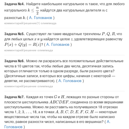
Задача №4.
Найдите наибольшее натуральное
такое, что для любого
n
k
≤
n
2
натурального
найдутся два натуральных делителя
с
n
(
А. Голованов
)
разностью
.
k
комментарий/решение(1)
олимпиада
Задача №5.
Существуют ли такие квадратные трехчлены
,
,
, что
Q
P
R
для любых целых
и
найдется целое
, удовлетворяющее равенству
x
y
z
(
А. Голованов
)
?
P
(
x
)
+
Q
(
y
)
=
R
(
z
)
комментарий/решение
олимпиада
Задача №6.
Можно ли раскрасить все положительные действительные
числа в 10 цветов так, чтобы любые два числа, десятичная запись
которых отличается только в одном разряде, были разного цвета?
(Десятичные записи, в которых все цифры, начиная с некоторой —
(
А. Голованов
)
девятки, не рассматриваются).
комментарий/решение
олимпиада
Задача №7.
Каждая из точек
и
, лежащих по разные стороны от
G
H
плоскости шестиугольника
, соединена со всеми вершинами
A
B
C
D
E
F
шестиугольника. Можно ли расставить на получившихся 18 отрезках
числа 1, 2, 3,
, 18, а в точках
,
,
,
,
,
,
,
— некоторые
A
C
G
B
D
E
F
H
…
вещественные числа так, чтобы на каждом отрезке было написано
(
А.
число, равное разности чисел, написанных в его вершинах?
Голованов
)