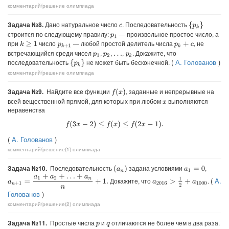
комментарий/решение
олимпиада
Задача №8.
Дано натуральное число
. Последовательность
{
p
k
}
c
строится по следующему правилу:
— произвольное простое число, а
p
1
при
число
— любой простой делитель числа
, не
k
≥
1
p
k
+
c
p
k
+
1
встречающийся среди чисел
,
,
,
. Докажите, что
p
1
p
2
p
k
…
(
А. Голованов
)
последовательность
не может быть бесконечной.
{
p
k
}
комментарий/решение
олимпиада
Задача №9.
Найдите все функции
, заданные и непрерывные на
f
(
x
)
всей вещественной прямой, для которых при любом
выполняются
x
неравенства
f
(
3
x
−
2
)
≤
f
(
x
)
≤
f
(
2
x
−
1
)
.
(
А. Голованов
)
комментарий/решение(1)
олимпиада
Задача №10.
Последовательность
задана условиями
,
(
a
n
)
a
1
=
0
a
n
+
1
=
a
1
+
a
2
+
…
+
a
n
n
+
1.
(
А.
a
2016
>
1
2
+
a
1000
Докажите, что
.
Голованов
)
комментарий/решение(2)
олимпиада
Задача №11.
Простые числа
и
отличаются не более чем в два раза.
p
q