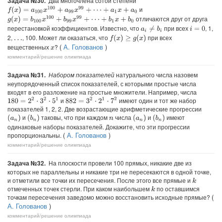
Задача №30.
Два многочлена сотой степени
и
f
(
x
)
=
a
100
x
100
+
a
99
x
99
+
⋯
+
a
1
x
+
a
0
отличаются друг от друга
g
(
x
)
=
b
100
x
100
+
b
99
x
99
+
⋯
+
b
1
x
+
b
0
перестановкой коэффициентов. Известно, что
при всех
, 1,
a
i
≠
b
i
i
=
0
2,
, 100. Может ли оказаться, что
при всех
f
(
x
)
≥
g
(
x
)
…
(
А. Голованов
)
вещественных
?
x
комментарий/решение
олимпиада
Задача №31.
Набором показателей
натурального числа назовем
неупорядоченный список показателей, с которыми простые числа
входят в его разложение на простые множители. Например, числа
и
имеют один и тот же набор
180
=
2
2
⋅
3
2
⋅
5
1
882
=
3
2
⋅
2
1
⋅
7
2
показателей 1, 2, 2. Две возрастающие арифметические прогрессии
и
таковы, что при каждом
числа
и
имеют
(
a
n
)
(
b
n
)
(
a
n
)
(
b
n
)
n
одинаковые наборы показателей. Докажите, что эти прогрессии
(
А. Голованов
)
пропорциональны.
комментарий/решение
олимпиада
Задача №32.
На плоскости провели 100 прямых, никакие две из
которых не параллельны и никакие три не пересекаются в одной точке,
и отметили все точки их пересечения. После этого все прямые и
k
отмеченных точек стерли. При каком наибольшем
по оставшимся
k
(
точкам пересечения заведомо можно восстановить исходные прямые?
А. Голованов
)
комментарий/решение
олимпиада