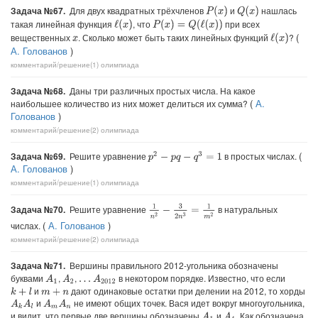
Задача №67.
Для двух квадратных трёхчленов
и
нашлась
P
(
x
)
Q
(
x
)
такая линейная функция
, что
при всех
ℓ
(
x
)
P
(
x
)
=
Q
(
ℓ
(
x
)
)
(
вещественных
. Сколько может быть таких линейных функций
?
ℓ
(
x
)
x
А. Голованов
)
комментарий/решение(1)
олимпиада
Задача №68.
Даны три различных простых числа. На какое
(
А.
наибольшее количество из них может делиться их сумма?
Голованов
)
комментарий/решение(2)
олимпиада
(
Задача №69.
Решите уравнение
в простых числах.
p
2
−
p
q
−
q
3
=
1
А. Голованов
)
комментарий/решение(1)
олимпиада
1
n
2
−
3
2
n
3
=
1
m
2
Задача №70.
Решите уравнение
в натуральных
(
А. Голованов
)
числах.
комментарий/решение(2)
олимпиада
Задача №71.
Вершины правильного 2012-угольника обозначены
буквами
,
,
в некотором порядке. Известно, что если
A
1
A
2
A
2012
…
и
дают одинаковые остатки при делении на 2012, то хорды
k
+
l
m
+
n
и
не имеют общих точек. Вася идет вокруг многоугольника,
A
k
A
l
A
m
A
n
и видит, что первые две вершины обозначены
и
. Как обозначена
A
1
A
4