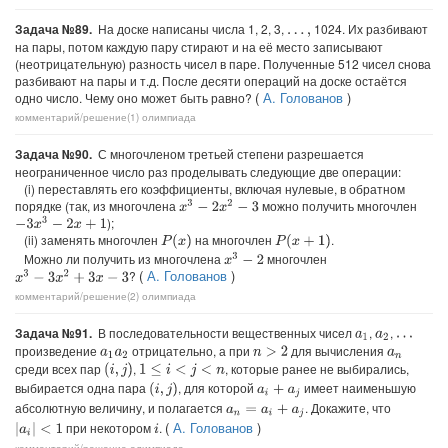
Задача №89.
На доске написаны числа 1, 2, 3,
1024. Их разбивают
…
,
на пары, потом каждую пару стирают и на её место записывают
(неотрицательную) разность чисел в паре. Полученные 512 чисел снова
разбивают на пары и т.д. После десяти операций на доске остаётся
(
А. Голованов
)
одно число. Чему оно может быть равно?
комментарий/решение(1)
олимпиада
Задача №90.
С многочленом третьей степени разрешается
неограниченное число раз проделывать следующие две операции:
(i) переставлять его коэффициенты, включая нулевые, в обратном
порядке (так, из многочлена
можно получить многочлен
x
3
−
2
x
2
−
3
);
−
3
x
3
−
2
x
+
1
(ii) заменять многочлен
на многочлен
.
P
(
x
)
P
(
x
+
1
)
Можно ли получить из многочлена
многочлен
x
3
−
2
(
А. Голованов
)
?
x
3
−
3
x
2
+
3
x
−
3
комментарий/решение(2)
олимпиада
Задача №91.
В последовательности вещественных чисел
,
,
a
1
a
2
…
произведение
отрицательно, а при
для вычисления
n
>
2
a
1
a
2
a
n
среди всех пар
,
, которые ранее не выбирались,
(
i
,
j
)
1
≤
i
<
j
<
n
выбирается одна пара
, для которой
имеет наименьшую
(
i
,
j
)
a
i
+
a
j
абсолютную величину, и полагается
. Докажите, что
a
n
=
a
i
+
a
j
(
А. Голованов
)
при некотором
.
|
a
i
|
<
1
i
комментарий/решение
олимпиада