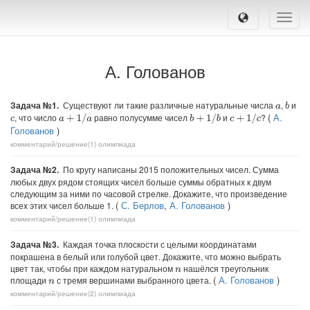
Toggle
naviga
А. Голованов
Задача №1.
Существуют ли такие различные натуральные числа
,
и
b
a
(
А.
, что число
равно полусумме чисел
и
?
a
+
1
/
a
b
+
1
/
b
c
+
1
/
c
c
Голованов
)
комментарий/решение(1)
олимпиада
Задача №2.
По кругу написаны 2015 положительных чисел. Сумма
любых двух рядом стоящих чисел больше суммы обратных к двум
следующим за ними по часовой стрелке. Докажите, что произведение
(
С. Берлов
,
А. Голованов
)
всех этих чисел больше 1.
комментарий/решение(1)
олимпиада
Задача №3.
Каждая точка плоскости с целыми координатами
покрашена в белый или голубой цвет. Докажите, что можно выбрать
цвет так, чтобы при каждом натуральном
нашёлся треугольник
n
(
А. Голованов
)
площади
с тремя вершинами выбранного цвета.
n
комментарий/решение(2)
олимпиада