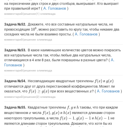
на пересечении двух строк и двух столбцов, выигрывает. Кто выиграет
(
А. Голованов
)
при правильной игре?
комментарий/решение(1)
олимпиада
Задача №52.
Докажите, что все составные натуральные числа, не
превосходящие
, можно расставить по кругу так, чтобы никакие два
10
6
(
А. Голованов
)
соседних числа не были взаимно просты.
комментарий/решение
олимпиада
Задача №53.
В какое наименьшее количество цветов можно покрасить
все натуральные числа так, чтобы любые два натуральных числа,
(
А.
отличающиеся в 4 или 8 раз, были покрашены в разные цвета?
Голованов
)
комментарий/решение
олимпиада
Задача №54.
Несовпадающие квадратные трехчлены
и
f
(
x
)
g
(
x
)
отличаются друг от друга перестановкой коэффициентов. Может ли
(
А. Голованов
)
оказаться, что
при всех вещественных
?
f
(
x
)
≥
g
(
x
)
x
комментарий/решение(2)
олимпиада
Задача №55.
Квадратные трехчлены
,
и
таковы, что при каждом
f
h
g
вещественном
числа
,
и
являются длинами сторон
f
(
x
)
g
(
x
)
h
(
x
)
x
некоторого треугольника, а числа
,
и
не
f
(
x
)
−
1
g
(
x
)
−
1
h
(
x
)
−
1
являются длинами сторон треугольника. Докажите, что хотя бы из