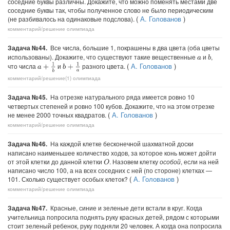
соседние буквы различны. Докажите, что можно поменять местами две
соседние буквы так, чтобы полученное слово не было периодическим
(
А. Голованов
)
(не разбивалось на одинаковые подслова).
комментарий/решение
олимпиада
Задача №44.
Все числа, большие 1, покрашены в два цвета (оба цветы
использованы). Докажите, что существуют такие вещественные
и
,
b
a
(
А. Голованов
)
a
+
1
b
b
+
1
a
что числа
и
разного цвета.
комментарий/решение(1)
олимпиада
Задача №45.
На отрезке натурального ряда имеется ровно 10
четвертых степеней и ровно 100 кубов. Докажите, что на этом отрезке
(
А. Голованов
)
не менее 2000 точных квадратов.
комментарий/решение
олимпиада
Задача №46.
На каждой клетке бесконечной шахматной доски
написано наименьшее количество ходов, за которое конь может дойти
от этой клетки до данной клетки
. Назовем клетку
особой
, если на ней
O
написано число 100, а на всех соседних с ней (по стороне) клетках —
(
А. Голованов
)
101. Сколько существует особых клеток?
комментарий/решение
олимпиада
Задача №47.
Красные, синие и зеленые дети встали в круг. Когда
учительница попросила поднять руку красных детей, рядом с которыми
стоит зеленый ребенок, руку подняли 20 человек. А когда она попросила