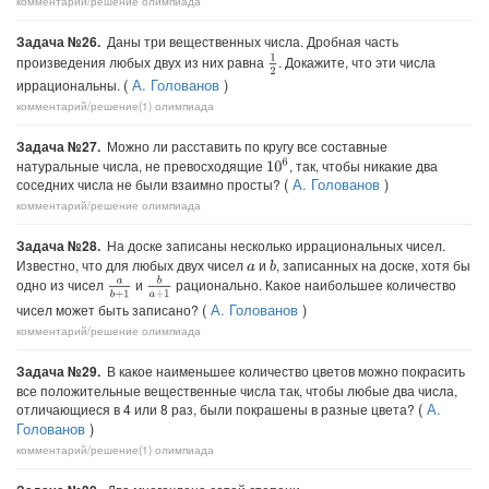
комментарий/решение
олимпиада
Задача №26.
Даны три вещественных числа. Дробная часть
1
2
произведения любых двух из них равна
. Докажите, что эти числа
(
А. Голованов
)
иррациональны.
комментарий/решение(1)
олимпиада
Задача №27.
Можно ли расставить по кругу все составные
натуральные числа, не превосходящие
, так, чтобы никакие два
10
6
(
А. Голованов
)
соседних числа не были взаимно просты?
комментарий/решение
олимпиада
Задача №28.
На доске записаны несколько иррациональных чисел.
Известно, что для любых двух чисел
и
, записанных на доске, хотя бы
b
a
b
a
+
1
одно из чисел
и
рационально. Какое наибольшее количество
a
b
+
1
(
А. Голованов
)
чисел может быть записано?
комментарий/решение
олимпиада
Задача №29.
В какое наименьшее количество цветов можно покрасить
все положительные вещественные числа так, чтобы любые два числа,
(
А.
отличающиеся в 4 или 8 раз, были покрашены в разные цвета?
Голованов
)
комментарий/решение(1)
олимпиада