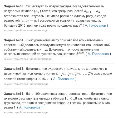
Задача №63.
Существует ли возрастающая последовательность
натуральных чисел
такая, что среди разностей
(
a
n
)
a
n
+
1
−
a
n
встречаются все натуральные числа ровно по одному разу, а среди
разностей {
} встречаются только натуральные числа,
a
n
+
2
−
a
n
(
А. Голованов
)
большие 2015, причем тоже ровно по одному разу?
комментарий/решение
олимпиада
Задача №64.
К натуральному числу прибавляют его наибольший
собственный делитель, к получившемуся прибавляют его наибольший
собственный делитель и т. д. Докажите, что после выполнения
(
А. Голованов
)
нескольких операций получится число, кратное
.
3
2000
комментарий/решение(2)
олимпиада
Задача №65.
Докажите, что существует натуральное
такое, что в
n
десятичной записи каждого из чисел
,
,
,
,
сразу после
n
n
3
n
4
n
10
…
(
А. Голованов
)
запятой стоят цифры 2015
.
…
комментарий/решение
олимпиада
Задача №66.
Дано 100 различных вещественных чисел. Докажите, что
их можно расставить в клетках таблицы
так, чтобы ни у каких
10
×
10
двух чисел, стоящих в соседних по стороне клетках, разность не была
(
А. Голованов
)
равна 1.
комментарий/решение
олимпиада