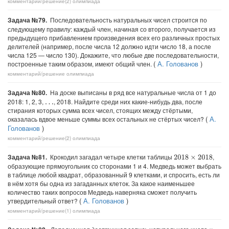
комментарий/решение(2)
олимпиада
Задача №79.
Последовательность натуральных чисел строится по
следующему правилу: каждый член, начиная со второго, получается из
предыдущего прибавлением произведения всех его различных простых
делителей (например, после числа 12 должно идти число 18, а после
числа 125 — число 130). Докажите, что любые две последовательности,
(
А. Голованов
)
построенные таким образом, имеют общий член.
комментарий/решение
олимпиада
Задача №80.
На доске выписаны в ряд все натуральные числа от 1 до
2018: 1, 2, 3,
, 2018. Найдите среди них какие-нибудь два, после
…
стирания которых сумма всех чисел, стоящих между стёртыми,
(
А.
оказалась вдвое меньше суммы всех остальных не стёртых чисел?
Голованов
)
комментарий/решение(2)
олимпиада
Задача №81.
Крокодил загадал четыре клетки таблицы
,
2018
×
2018
образующие прямоугольник со сторонами 1 и 4. Медведь может выбрать
в таблице любой квадрат, образованный 9 клетками, и спросить, есть ли
в нём хотя бы одна из загаданных клеток. За какое наименьшее
количество таких вопросов Медведь наверняка сможет получить
(
А. Голованов
)
утвердительный ответ?
комментарий/решение(1)
олимпиада