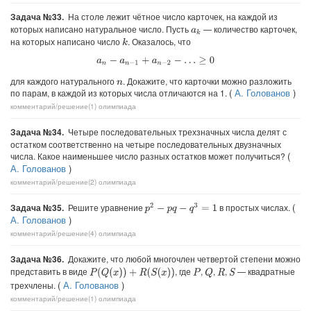
Задача №33.
На столе лежит чётное число карточек, на каждой из
которых написано натуральное число. Пусть
— количество карточек,
a
k
на которых написано число
. Оказалось, что
k
a
n
−
a
n
−
1
+
a
n
−
2
−
…
≥
0
для каждого натурального
. Докажите, что карточки можно разложить
n
(
А. Голованов
)
по парам, в каждой из которых числа отличаются на 1.
комментарий/решение(1)
олимпиада
Задача №34.
Четыре последовательных трехзначных числа делят с
остатком соответственно на четыре последовательных двузначных
(
числа. Какое наименьшее число разных остатков может получиться?
А. Голованов
)
комментарий/решение(2)
олимпиада
(
Задача №35.
Решите уравнение
в простых числах.
p
2
−
p
q
−
q
3
=
1
А. Голованов
)
комментарий/решение(4)
олимпиада
Задача №36.
Докажите, что любой многочлен четвертой степени можно
представить в виде
, где
,
,
,
— квадратные
P
(
Q
(
x
)
)
+
R
(
S
(
x
)
)
Q
S
P
R
(
А. Голованов
)
трехчлены.
комментарий/решение(1)
олимпиада