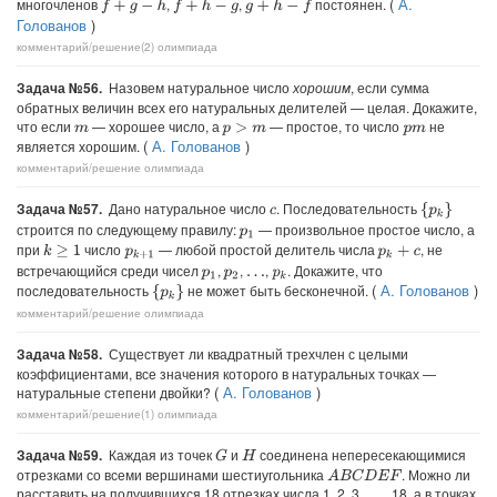
(
А.
многочленов
,
,
постоянен.
f
+
g
−
h
f
+
h
−
g
g
+
h
−
f
Голованов
)
комментарий/решение(2)
олимпиада
Задача №56.
Назовем натуральное число
хорошим
, если сумма
обратных величин всех его натуральных делителей — целая. Докажите,
что если
— хорошее число, а
— простое, то число
не
p
>
m
m
p
m
(
А. Голованов
)
является хорошим.
комментарий/решение
олимпиада
Задача №57.
Дано натуральное число
. Последовательность
{
p
k
}
c
строится по следующему правилу:
— произвольное простое число, а
p
1
при
число
— любой простой делитель числа
, не
k
≥
1
p
k
+
c
p
k
+
1
встречающийся среди чисел
,
,
,
. Докажите, что
p
1
p
2
p
k
…
(
А. Голованов
)
последовательность
не может быть бесконечной.
{
p
k
}
комментарий/решение
олимпиада
Задача №58.
Существует ли квадратный трехчлен с целыми
коэффициентами, все значения которого в натуральных точках —
(
А. Голованов
)
натуральные степени двойки?
комментарий/решение(1)
олимпиада
Задача №59.
Каждая из точек
и
соединена непересекающимися
G
H
отрезками со всеми вершинами шестиугольника
. Можно ли
A
B
C
D
E
F
расставить на получившихся 18 отрезках числа 1, 2, 3,
, 18, а в точках