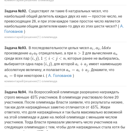
Задача №92.
Существуют ли такие 6 натуральных чисел, что
наибольший общий делитель каждых двух из них — простое число, не
превосходящее 26, и при этом каждое такое простое число является
(
А.
наибольшим общим делителем каких-то двух из этих шести чисел?
Голованов
)
комментарий/решение(1)
олимпиада
Задача №93.
В последовательности целых чисел
,
,
l
d
o
t
s
a
1
a
2
произведение
отрицательно, а при
для вычисления
n
>
2
a
1
a
2
a
n
среди всех пар
,
, которые ранее не выбирались,
(
i
,
j
)
1
≤
i
<
j
<
n
выбирается одна пара
, для которой
имеет наименьшую
(
i
,
j
)
a
i
+
a
j
абсолютную величину, и полагается
. Докажите, что
a
n
=
a
i
+
a
j
(
А. Голованов
)
при некотором
.
a
i
=
0
i
комментарий/решение(1)
олимпиада
Задача №94.
На Всероссийской олимпиаде разрешено награждать
строго меньше
участников. В олимпиаде участвовало более 20
45
%
участников. После олимпиады Власти заявили, что результаты низкие,
так как доля награждённых заметно отличается от
Жюри
45
%
.
ответило, что доля награждённых и так была максимально возможной
на этой олимпиаде и даже на любой олимпиаде с меньшим числом
участников. Тогда Власти приказали увеличить число участников на
следующих олимпиадах с тем, чтобы доля награжденных стала хотя бы