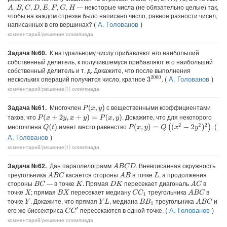
…
,
,
,
,
,
,
,
— некоторые числа (не обязательно целые) так,
A
C
G
B
D
E
F
H
чтобы на каждом отрезке было написано число, равное разности чисел,
(
А. Голованов
)
написанных в его вершинах?
комментарий/решение
олимпиада
Задача №60.
К натуральному числу прибавляют его наибольший
собственный делитель, к получившемуся прибавляют его наибольший
собственный делитель и т. д. Докажите, что после выполнения
(
А. Голованов
)
нескольких операций получится число, кратное
.
3
2000
комментарий/решение(1)
олимпиада
Задача №61.
Многочлен
с вещественными коэффициентами
P
(
x
,
y
)
таков, что
. Докажите, что для некоторого
P
(
x
+
2
y
,
x
+
y
)
=
P
(
x
,
y
)
(
многочлена
имеет место равенство
.
P
(
x
,
y
)
=
Q
(
(
x
2
−
2
y
2
)
2
)
Q
(
t
)
А. Голованов
)
комментарий/решение(1)
олимпиада
Задача №62.
Дан параллелограмм
. Вневписанная окружность
A
B
C
D
треугольника
касается стороны
в точке
, а продолжения
A
B
C
A
B
L
стороны
— в точке
. Прямая
пересекает диагональ
в
B
C
A
C
K
D
K
точке
; прямая
пересекает медиану
треугольника
в
C
C
1
A
B
C
X
B
X
точке
. Докажите, что прямая
, медиана
треугольника
и
A
B
C
Y
Y
L
B
B
1
(
А. Голованов
)
его же биссектриса
пересекаются в одной точке.
C
C
′
комментарий/решение
олимпиада