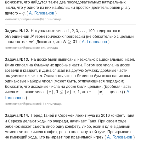
Докажите, что найдутся такие два последовательных натуральных
числа, что у одного из них наибольший простой делитель равен
, а у
p
(
А. Голованов
)
другого --
.
q
комментарий/решение(6)
олимпиада
Задача №12.
Натуральные числа 1, 2, 3,
, 100 содержатся в
…
объединении
геометрических прогрессий (не обязательно с целыми
N
(
А. Голованов
)
знаменателями). Докажите, что
.
N
≥
31
комментарий/решение
олимпиада
Задача №13.
На доске были выписаны несколько рациональных чисел.
Дима списал на бумажку их дробные части. Потом все числа на доске
возвели в квадрат, и Дима списал на другую бумажку дробные части
получившихся чисел. Оказалось, что на Диминых бумажках написаны
одинаковые наборы чисел (может быть, отличающиеся порядком).
Докажите, что исходные числа на доске были целыми. (Дробная часть
(
А.
числа
— такое число
,
, что
— целое.)
{
x
}
0
≤
{
x
}
<
1
x
−
{
x
}
x
Голованов
)
комментарий/решение(1)
олимпиада
Задача №14.
Перед Таней и Сережей лежит куча из 2016 конфет. Таня
и Сережа делают ходы по очереди, начинает Таня. При своем ходе
ребенок может съесть либо одну конфету, либо, если в куче в данный
момент четное число конфет, ровно половину всей кучи. Проигрывает
(
А. Голованов
)
не имеющий хода. Кто выиграет при правильной игре?