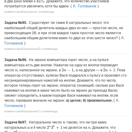
в два раза ближе к
Докажите, что количество участников
45
%
.
(
А. Голованов
)
потребуется увеличить хотя бы вдвое.
комментарий/решение
олимпиада
Задача №95.
Существуют ли такие 6 натуральных чисел, что
наибольший общий делитель каждых двух из них — простое число, не
превосходящее 26, и при этом каждое такое простое число является
(
А.
наибольшим общим делителем каких-то двух из этих шести чисел?
Голованов
)
комментарий/решение(2)
олимпиада
Задача №96.
На экране компьютера горит число, а на пульте
компьютера есть две кнопки. Нажатие на одну из кнопок переводит
число
, написанное на экране, в
а на другую — в
. Пока
2
n
−
1
,
2
n
+
1
n
оператор отсутствовал, хулиган Вася подкрался к пульту и произвёл сто
несанкционированных нажатий на кнопки. Докажите, что по числу,
которое теперь горит на экране, оператор (знающий, сколько раз Вася
нажимал на кнопки и какое число было на экране до прихода Васи)
сможет определить, в каком порядке Вася нажимал на кнопки, если
(
А.
число, горевшее вначале на экране:
а) целое; б) произвольное.
Голованов
)
комментарий/решение(1)
олимпиада
Задача №97.
Натуральное число
таково, что ни при каких
n
натуральных
и
число
не делится на
. Докажите, что
2
a
3
b
+
1
b
a
n