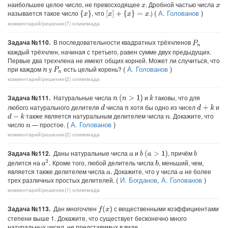
наибольшее целое число, не превосходящее
. Дробной частью числа
x
x
(
А. Голованов
)
называется такое число
, что
.)
{
x
}
[
x
]
+
{
x
}
=
x
комментарий/решение(7)
олимпиада
Задача №110.
В последовательности квадратных трёхчленов
P
n
каждый трёхчлен, начиная с третьего, равен сумме двух предыдущих.
Первые два трехчлена не имеют общих корней. Может ли случиться, что
(
А. Голованов
)
при каждом
у
есть целый корень?
P
n
n
комментарий/решение(2)
олимпиада
Задача №111.
Натуральные числа
и
таковы, что для
(
n
>
1
)
k
n
любого натурального делителя
числа
хотя бы одно из чисел
и
d
d
+
k
n
также является натуральным делителем числа
. Докажите, что
d
−
k
n
(
А. Голованов
)
число
— простое.
n
комментарий/решение(2)
олимпиада
Задача №112.
Даны натуральные числа
и
, причём
b
(
a
>
1
)
b
a
делится на
Кроме того, любой делитель числа
, меньший, чем,
a
2
.
b
является также делителем числа
Докажите, что у числа
не более
a
.
a
(
И. Богданов
,
А. Голованов
)
трех различных простых делителей.
комментарий/решение(1)
олимпиада
Задача №113.
Дан многочлен
с вещественными коэффициентами
f
(
x
)
степени выше 1. Докажите, что существует бесконечно много
натуральных чисел, не представимых в виде