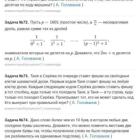
(
А. Голованов
)
десятая по ходу вершина?
комментарий/решение(1)
олимпиада
Задача №72.
Пусть
(простое число), а
— несократимая
m
n
p
=
1601
дробь, равная сумме тех из дробей
1
0
2
+
1
,
1
1
2
+
1
,
…
,
1
(
p
−
1
)
2
+
1
,
знаменатели которых не делятся на
. Докажите, что
делится
2
m
+
n
p
(
А. Голованов
)
на
.
p
комментарий/решение(1)
олимпиада
Задача №73.
Таня и Серёжа по очереди ставят фишки на свободные
клетки шахматной доски. Первым ходом Таня ставит фишку на любую
клетку доски. Каждым следующим ходом Серёжа должен ставить фишку
в тот столбец, куда только что походила Таня, а Таня — в ту строку, куда
только что походил Серёжа. Проигрывает тот, кто не может сделать ход.
(
А. Голованов
)
Кто выиграет при правильной игре?
комментарий/решение(1)
олимпиада
Задача №74.
Дано слово более чем из 10 букв, в котором любые две
соседние буквы различны. Докажите, что можно поменять местами две
соседние буквы так, чтобы полученное слово не было периодическим
(
А. Голованов
)
(не разбивалось на одинаковые подслова).