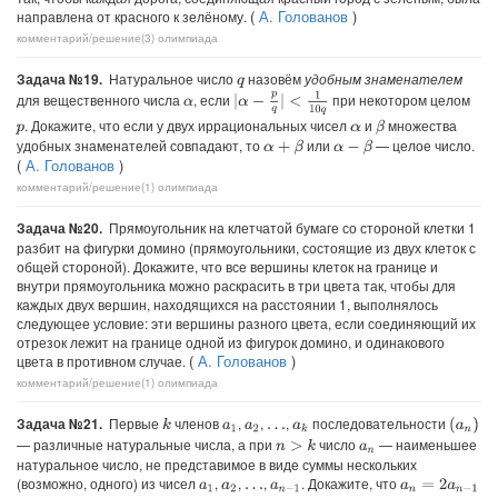
(
А. Голованов
)
направлена от красного к зелёному.
комментарий/решение(3)
олимпиада
Задача №19.
Натуральное число
назовём
удобным знаменателем
q
|
α
−
p
q
|
<
1
10
q
для вещественного числа
, если
при некотором целом
α
. Докажите, что если у двух иррациональных чисел
и
множества
β
p
α
удобных знаменателей совпадают, то
или
— целое число.
α
+
β
α
−
β
(
А. Голованов
)
комментарий/решение(1)
олимпиада
Задача №20.
Прямоугольник на клетчатой бумаге со стороной клетки 1
разбит на фигурки домино (прямоугольники, состоящие из двух клеток с
общей стороной). Докажите, что все вершины клеток на границе и
внутри прямоугольника можно раскрасить в три цвета так, чтобы для
каждых двух вершин, находящихся на расстоянии 1, выполнялось
следующее условие: эти вершины разного цвета, если соединяющий их
отрезок лежит на границе одной из фигурок домино, и одинакового
(
А. Голованов
)
цвета в противном случае.
комментарий/решение(1)
олимпиада
Задача №21.
Первые
членов
,
,
,
последовательности
k
(
a
n
)
a
1
a
2
a
k
…
— различные натуральные числа, а при
число
— наименьшее
n
>
k
a
n
натуральное число, не представимое в виде суммы нескольких
(возможно, одного) из чисел
,
,
,
. Докажите, что
a
n
=
2
a
n
−
1
a
1
a
2
a
n
−
1
…