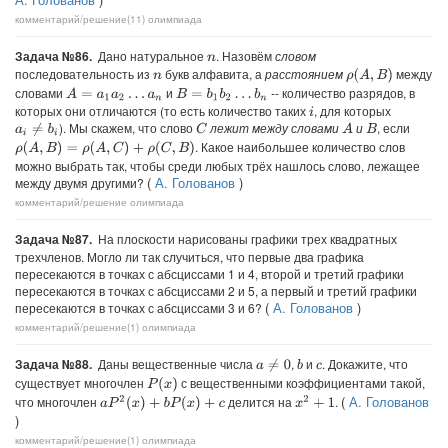
комментарий/решение(11)
олимпиада
Задача №86.
Дано натуральное
. Назовём
словом
n
последовательность из
букв алфавита, а
расстоянием
между
ρ
(
A
,
B
)
n
словами
и
-- количество разрядов, в
A
=
a
1
a
2
…
a
n
B
=
b
1
b
2
…
b
n
которых они отличаются (то есть количество таких
, для которых
i
). Мы скажем, что слово
лежит между словами
и
, если
a
i
≠
b
i
C
A
B
. Какое наибольшее количество слов
ρ
(
A
,
B
)
=
ρ
(
A
,
C
)
+
ρ
(
C
,
B
)
можно выбрать так, чтобы среди любых трёх нашлось слово, лежащее
(
А. Голованов
)
между двумя другими?
комментарий/решение
олимпиада
Задача №87.
На плоскости нарисованы графики трех квадратных
трехчленов. Могло ли так случиться, что первые два графика
пересекаются в точках с абсциссами 1 и 4, второй и третий графики
пересекаются в точках с абсциссами 2 и 5, а первый и третий графики
(
А. Голованов
)
пересекаются в точках с абсциссами 3 и 6?
комментарий/решение(1)
олимпиада
Задача №88.
Даны вещественные числа
,
и
. Докажите, что
a
≠
0
b
c
существует многочлен
с вещественными коэффициентами такой,
P
(
x
)
(
А. Голованов
что многочлен
делится на
.
a
P
2
(
x
)
+
b
P
(
x
)
+
c
x
2
+
1
)
комментарий/решение(1)
олимпиада