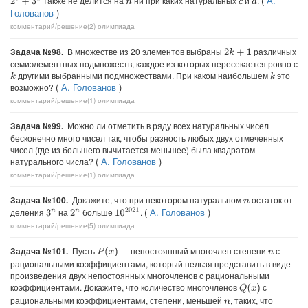
(
А.
также не делится на
ни при каких натуральных
и
.
2
c
+
3
d
d
n
c
Голованов
)
комментарий/решение(2)
олимпиада
Задача №98.
В множестве из 20 элементов выбраны
различных
2
k
+
1
семиэлементных подмножеств, каждое из которых пересекается ровно с
другими выбранными подмножествами. При каком наибольшем
это
k
k
(
А. Голованов
)
возможно?
комментарий/решение(1)
олимпиада
Задача №99.
Можно ли отметить в ряду всех натуральных чисел
бесконечно много чисел так, чтобы разность любых двух отмеченных
чисел (где из большего вычитается меньшее) была квадратом
(
А. Голованов
)
натурального числа?
комментарий/решение(1)
олимпиада
Задача №100.
Докажите, что при некотором натуральном
остаток от
n
(
А. Голованов
)
деления
на
больше
.
10
2021
3
n
2
n
комментарий/решение(5)
олимпиада
Задача №101.
Пусть
— непостоянный многочлен степени
с
P
(
x
)
n
рациональными коэффициентами, который нельзя представить в виде
произведения двух непостоянных многочленов с рациональными
коэффициентами. Докажите, что количество многочленов
с
Q
(
x
)
рациональными коэффициентами, степени, меньшей
, таких, что
n