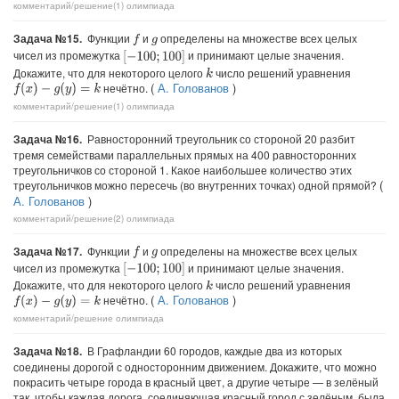
комментарий/решение(1)
олимпиада
Задача №15.
Функции
и
определены на множестве всех целых
f
g
чисел из промежутка
и принимают целые значения.
[
−
100
;
100
]
Докажите, что для некоторого целого
число решений уравнения
k
(
А. Голованов
)
нечётно.
f
(
x
)
−
g
(
y
)
=
k
комментарий/решение(1)
олимпиада
Задача №16.
Равносторонний треугольник со стороной 20 разбит
тремя семействами параллельных прямых на 400 равносторонних
треугольничков со стороной 1. Какое наибольшее количество этих
(
треугольничков можно пересечь (во внутренних точках) одной прямой?
А. Голованов
)
комментарий/решение(2)
олимпиада
Задача №17.
Функции
и
определены на множестве всех целых
f
g
чисел из промежутка
и принимают целые значения.
[
−
100
;
100
]
Докажите, что для некоторого целого
число решений уравнения
k
(
А. Голованов
)
нечётно.
f
(
x
)
−
g
(
y
)
=
k
комментарий/решение
олимпиада
Задача №18.
В Графландии 60 городов, каждые два из которых
соединены дорогой с односторонним движением. Докажите, что можно
покрасить четыре города в красный цвет, а другие четыре — в зелёный
так, чтобы каждая дорога, соединяющая красный город с зелёным, была