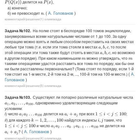
делится на
,
P
(
Q
(
x
)
)
P
(
x
)
а) конечно;
(
А. Голованов
)
б) не превосходит
.
n
комментарий/решение(1)
олимпиада
Задача №102.
На полке стоят в беспорядке 100 томов энциклопедии,
занумерованных всеми натуральными числами от 1 до 100. За одну
операцию можно взять и любым способом переставить на своих местах
любые три тома (т.е. если эти тома стояли в местах
, то после
a
,
b
,
c
этой операции эти тома также будут стоять в местах
, но возможно
a
,
b
,
c
в другом порядке). При каком наименьшем
можно утверждать, что
m
m
такими операциями удастся расставить все тома по порядку, как бы они
ни были расставлены первоначально? (Тома стоят по порядку, если 1-й
(
А.
том стоит на 1-м месте, 2-й том на 2-м, ..., 100-й том на 100-м месте.)
Голованов
)
комментарий/решение(5)
олимпиада
Задача №103.
Существуют ли попарно различные натуральные числа
, одновременно удовлетворяющие следующим
a
1
,
a
2
,
…
,
a
100
условиям:
i
) число
делится на
при всех
;
1
≤
i
<
j
≤
100
a
i
+
a
j
a
1
a
2
…
a
100
ii
) для каждого
найдутся индексы
такие, что
k
=
1
,
2
,
…
,
100
i
,
j
и число
не делится на
1
≤
i
<
j
≤
100
a
1
a
2
…
a
k
−
1
a
k
+
1
…
a
100
(
А. Голованов
)
?
a
i
+
a
j
комментарий/решение(4)
олимпиада