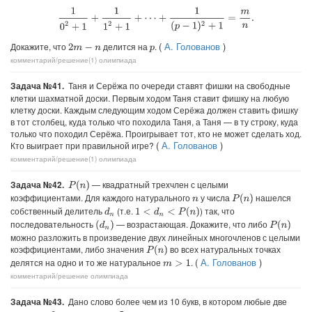
1
0
2
+
1
+
1
1
2
+
1
+
⋯
+
1
(
p
−
1
)
2
+
1
=
m
n
.
(
А. Голованов
)
Докажите, что
делится на
.
2
m
−
n
p
комментарий/решение(1)
олимпиада
Задача №41.
Таня и Серёжа по очереди ставят фишки на свободные
клетки шахматной доски. Первым ходом Таня ставит фишку на любую
клетку доски. Каждым следующим ходом Серёжа должен ставить фишку
в тот столбец, куда только что походила Таня, а Таня — в ту строку, куда
только что походил Серёжа. Проигрывает тот, кто не может сделать ход.
(
А. Голованов
)
Кто выиграет при правильной игре?
комментарий/решение(1)
олимпиада
Задача №42.
— квадратный трехчлен с целыми
P
(
n
)
коэффициентами. Для каждого натурального
у числа
нашелся
P
(
n
)
n
собственный делитель
(т.е.
) так, что
d
n
1
<
d
n
<
P
(
n
)
последовательность
— возрастающая. Докажите, что либо
(
d
n
)
P
(
n
)
можно разложить в произведение двух линейных многочленов с целыми
коэффициентами, либо значения
во всех натуральных точках
P
(
n
)
(
А. Голованов
)
делятся на одно и то же натуральное
.
m
>
1
комментарий/решение
олимпиада
Задача №43.
Дано слово более чем из 10 букв, в котором любые две