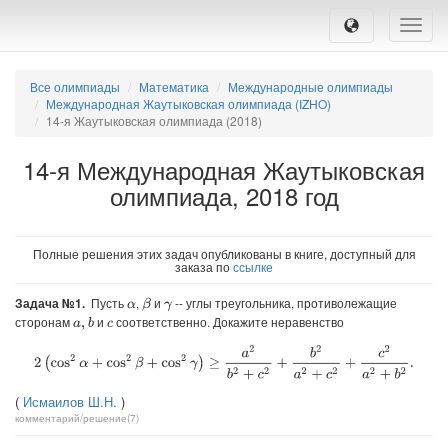
Toggle
naviga
Все олимпиады
Математика
Международные олимпиады
Международная Жаутыковская олимпиада (IZHO)
14-я Жаутыковская олимпиада (2018)
14-я Международная Жаутыковская
олимпиада, 2018 год
Полные решения этих задач опубликованы в книге, доступный для
заказа по
ссылке
Задача №1.
Пусть
,
и
-- углы треугольника, противолежащие
β
α
γ
сторонам
и
соответственно. Докажите неравенство
b
a
,
c
2
(
cos
2
α
+
cos
2
β
+
cos
2
γ
)
≥
a
2
b
2
+
c
2
+
b
2
a
2
+
c
2
+
c
2
a
2
+
b
2
.
(
Исмаилов Ш.Н.
)
комментарий/решение(7)