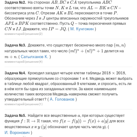
Задача №2.
На сторонах
,
и
треугольника
A
B
B
C
C
A
A
B
C
соответственно взяты точки
,
и
так, что
и
--
A
L
=
B
K
C
N
N
K
L
биссектриса угла
. Отрезки
и
пересекаются в точке
.
C
A
K
B
L
P
Обозначим через
и
центры вписанных окружностей треугольников
I
J
и
соответственно. Пусть
-- точка пересечения прямых
A
P
L
Q
B
P
K
(
М. Кунгожин
)
и
. Докажите, что
.
C
N
I
P
=
J
Q
I
J
комментарий/решение(2)
Задача №3.
Докажите, что существует бесконечно много пар
(
m
,
n
)
натуральных чисел таких, что число
делится на
(
m
!
)
n
+
(
n
!
)
m
+
1
(
Сатылханов К.
)
.
m
+
n
комментарий/решение(4)
Задача №4.
Крокодил загадал четыре клетки таблицы
,
2018
×
2018
образующие прямоугольник со сторонами 1 и 4. Медведь может выбрать
в таблице любой квадрат, образованный 9 клетками, и спросить, есть ли
в нём хотя бы одна из загаданных клеток. За какое наименьшее
количество таких вопросов Медведь наверняка сможет получить
(
А. Голованов
)
утвердительный ответ?
комментарий/решение(1)
Задача №5.
Найдите все вещественные
, при которых существует
a
функция
такая, что
для всех
f
:
R
→
R
f
(
x
−
f
(
y
)
)
=
f
(
x
)
+
a
[
y
]
(
вещественных
и
(
обозначает целую часть числа
).
[
y
]
x
y
y
И. Воронович
)