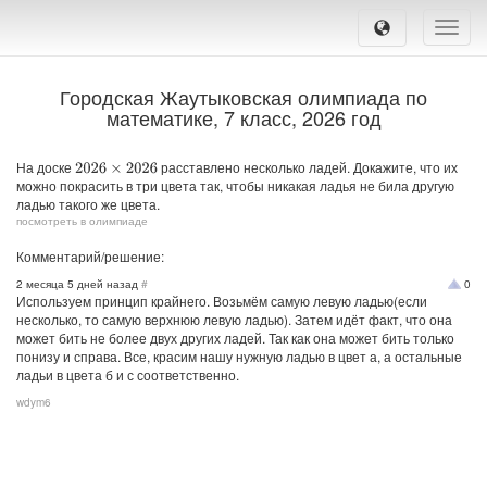
Toggle
naviga
Городская Жаутыковская олимпиада по
математике, 7 класс, 2026 год
На доске
расставлено несколько ладей. Докажите, что их
2026
×
2026
можно покрасить в три цвета так, чтобы никакая ладья не била другую
ладью такого же цвета.
посмотреть в олимпиаде
Комментарий/решение:
2 месяца 5 дней назад
#
0
Используем принцип крайнего. Возьмём самую левую ладью(если
несколько, то самую верхнюю левую ладью). Затем идёт факт, что она
может бить не более двух других ладей. Так как она может бить только
понизу и справа. Все, красим нашу нужную ладью в цвет а, а остальные
ладьи в цвета б и с соответственно.
wdym6