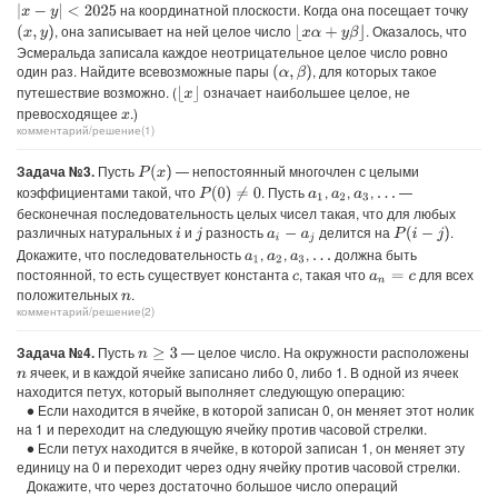
на координатной плоскости. Когда она посещает точку
|
x
−
y
|
<
2025
, она записывает на ней целое число
. Оказалось, что
(
x
,
y
)
⌊
x
α
+
y
β
⌋
Эсмеральда записала каждое неотрицательное целое число ровно
один раз. Найдите всевозможные пары
, для которых такое
(
α
,
β
)
путешествие возможно. (
означает наибольшее целое, не
⌊
x
⌋
превосходящее
.)
x
комментарий/решение(1)
Задача №3.
Пусть
— непостоянный многочлен с целыми
P
(
x
)
коэффициентами такой, что
. Пусть
,
,
,
—
P
(
0
)
≠
0
a
1
a
2
a
3
…
бесконечная последовательность целых чисел такая, что для любых
различных натуральных
и
разность
делится на
.
P
(
i
−
j
)
i
j
a
i
−
a
j
Докажите, что последовательность
,
,
,
должна быть
a
1
a
2
a
3
…
постоянной, то есть существует константа
, такая что
для всех
c
a
n
=
c
положительных
.
n
комментарий/решение(2)
Задача №4.
Пусть
— целое число. На окружности расположены
n
≥
3
ячеек, и в каждой ячейке записано либо 0, либо 1. В одной из ячеек
n
находится петух, который выполняет следующую операцию:
Если находится в ячейке, в которой записан 0, он меняет этот нолик
∙
на 1 и переходит на следующую ячейку против часовой стрелки.
Если петух находится в ячейке, в которой записан 1, он меняет эту
∙
единицу на 0 и переходит через одну ячейку против часовой стрелки.
Докажите, что через достаточно большое число операций