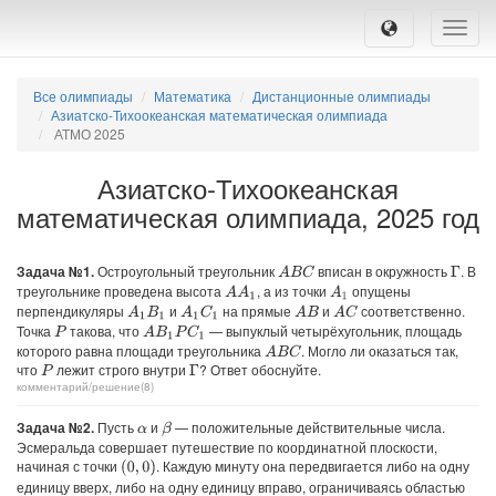
Toggle
naviga
Все олимпиады
Математика
Дистанционные олимпиады
Азиатско-Тихоокеанская математическая олимпиада
АТМО 2025
Азиатско-Тихоокеанская
математическая олимпиада, 2025 год
Задача №1.
Остроугольный треугольник
вписан в окружность
. В
A
B
C
Γ
треугольнике проведена высота
, а из точки
опущены
A
A
1
A
1
перпендикуляры
и
на прямые
и
соответственно.
A
1
B
1
A
1
C
1
A
B
A
C
Точка
такова, что
— выпуклый четырёхугольник, площадь
A
B
1
P
C
1
P
которого равна площади треугольника
. Могло ли оказаться так,
A
B
C
что
лежит строго внутри
? Ответ обоснуйте.
P
Γ
комментарий/решение(8)
Задача №2.
Пусть
и
— положительные действительные числа.
β
α
Эсмеральда совершает путешествие по координатной плоскости,
начиная с точки
. Каждую минуту она передвигается либо на одну
(
0
,
0
)
единицу вверх, либо на одну единицу вправо, ограничиваясь областью